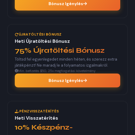
Bónusz Igénylés
ÚJRATÖLTÉSI BÓNUSZ
Heti Újratöltési Bónusz
75% Újratöltési Bónusz
Töltsd fel egyenlegedet minden héten, és szerezz extra
játékpénzt! Ne maradj le a folyamatos izgalmakról.
Min. befizetés $50, 25x megforgatási követelmény
Bónusz Igénylés
PÉNZVISSZATÉRÍTÉS
Heti Visszatérítés
10% Készpénz-