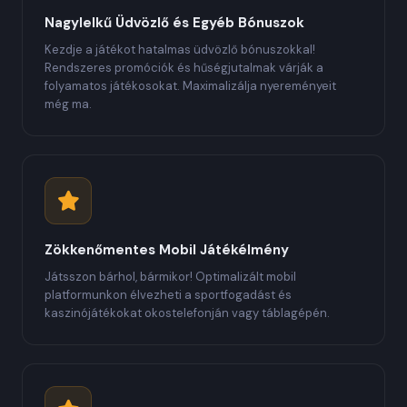
Nagylelkű Üdvözlő és Egyéb Bónuszok
Kezdje a játékot hatalmas üdvözlő bónuszokkal!
Rendszeres promóciók és hűségjutalmak várják a
folyamatos játékosokat. Maximalizálja nyereményeit
még ma.
Zökkenőmentes Mobil Játékélmény
Játsszon bárhol, bármikor! Optimalizált mobil
platformunkon élvezheti a sportfogadást és
kaszinójátékokat okostelefonján vagy táblagépén.