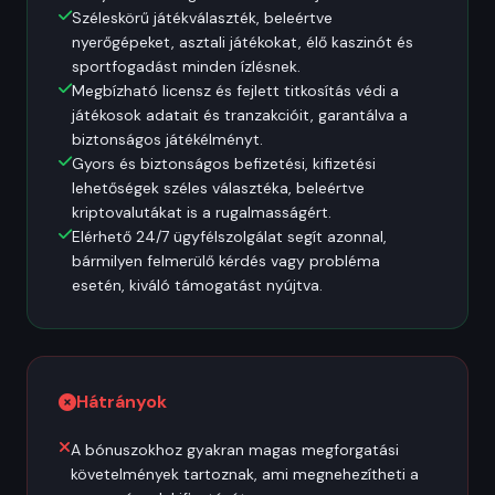
Széleskörű játékválaszték, beleértve
nyerőgépeket, asztali játékokat, élő kaszinót és
sportfogadást minden ízlésnek.
Megbízható licensz és fejlett titkosítás védi a
játékosok adatait és tranzakcióit, garantálva a
biztonságos játékélményt.
Gyors és biztonságos befizetési, kifizetési
lehetőségek széles választéka, beleértve
kriptovalutákat is a rugalmasságért.
Elérhető 24/7 ügyfélszolgálat segít azonnal,
bármilyen felmerülő kérdés vagy probléma
esetén, kiváló támogatást nyújtva.
Hátrányok
A bónuszokhoz gyakran magas megforgatási
követelmények tartoznak, ami megnehezítheti a