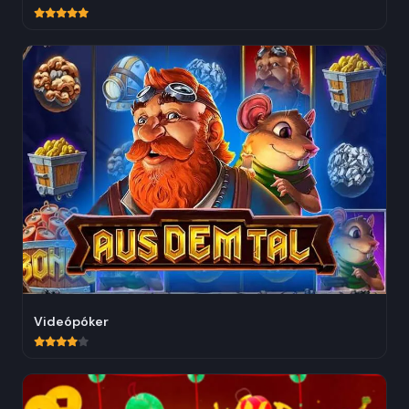
Videópóker