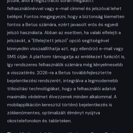
jutunk, ahol a regisztráció során megadott
felhasználónévvel vagy e-mail címmel és jelszóval lehet
belépni. Fontos megjegyezni, hogy a biztonság kiemelten
fontos a Betus számára, ezért javasolt erős és egyedi
jelszó használata. Abban az esetben, ha valaki elfelejti a
jelszavát, a "Elfelejtett jelszó" opció segítségével
könnyedén visszaállíthatja azt, egy ellenőrző e-mail vagy
SMS útján. A platform támogatja az emlékezet funkciót is,
így rendszeres felhasználók számára még kényelmesebb
a visszatérés. 2026-ra a Betus továbbfejlesztette
bejelentkezési rendszerét, integrálva a legmodernebb
titkosítási technológiákat, hogy a felhasználói adatok
maximális védelmet élvezzenek minden alkalommal. A
mobilapplikáción keresztül történő bejelentkezés is
zökkenőmentes, optimalizált élményt nyújtva
okostelefonokon és tableteken.