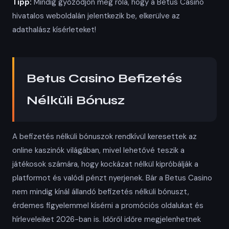
Tipp:
Mindig győződjön meg róla, hogy a Betus Casino
hivatalos weboldalán jelentkezik be, elkerülve az
adathalász kísérleteket!
Betus Casino Befizetés
Nélküli Bónusz
A befizetés nélküli bónuszok rendkívül keresettek az
online kaszinók világában, mivel lehetővé teszik a
játékosok számára, hogy kockázat nélkül kipróbálják a
platformot és valódi pénzt nyerjenek. Bár a Betus Casino
nem mindig kínál állandó befizetés nélküli bónuszt,
érdemes figyelemmel kísérni a promóciós oldalukat és
hírleveleiket 2026-ban is. Időről időre megjelenhetnek