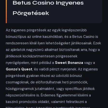
Betus Casino Ingyenes
Pörgetések
Az ingyenes pörgetések az egyik legnépszerűbb
bónusztípus az online kaszinókban, és a Betus Casino is
rendszeresen kínál ilyen lehetőségeket játékosainak. Ezek
az ajánlatok nagyszerű alkalmat biztosítanak arra, hogy a
játékosok kockázatmentesen pörgessenek
nyerőgépeken, mint például a
Sweet Bonanza
vagy a
Gonzo's Quest
, és valódi pénzt nyerjenek. Az ingyenes
pörgetések gyakran részei az üdvözlő bónusz
csomagoknak, de előfordulhatnak heti promóciók,
hűségprogramok jutalmaként, vagy specifikus játékok
népszerűsítésére is. Érdemes figyelemmel kísérni a
kaszinó promóciós oldalát, valamint feliratkozni a