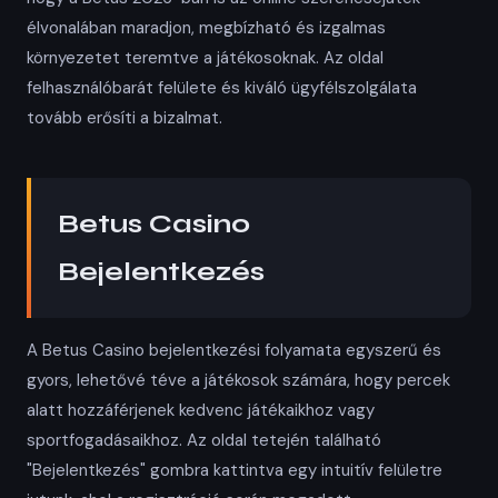
élvonalában maradjon, megbízható és izgalmas
környezetet teremtve a játékosoknak. Az oldal
felhasználóbarát felülete és kiváló ügyfélszolgálata
tovább erősíti a bizalmat.
Betus Casino
Bejelentkezés
A Betus Casino bejelentkezési folyamata egyszerű és
gyors, lehetővé téve a játékosok számára, hogy percek
alatt hozzáférjenek kedvenc játékaikhoz vagy
sportfogadásaikhoz. Az oldal tetején található
"Bejelentkezés" gombra kattintva egy intuitív felületre