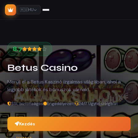
🇭🇺
HU
8.7
Betus Casino
Merülj el a Betus Kaszinó izgalmas világában, ahol a
legjobb játékok és bónuszok várnak!
SSL biztonságos
Engedélyezett
24/7 Ügyfélszolgálat
Kezdés