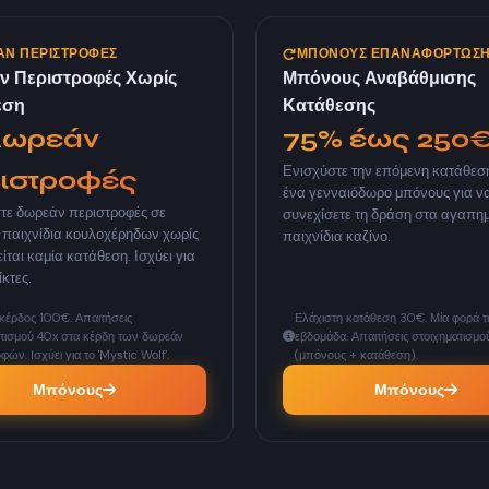
Ν ΠΕΡΙΣΤΡΟΦΈΣ
ΜΠΌΝΟΥΣ ΕΠΑΝΑΦΌΡΤΩΣ
 Περιστροφές Χωρίς
Μπόνους Αναβάθμισης
εση
Κατάθεσης
Δωρεάν
75% έως 250
Ενισχύστε την επόμενη κατάθεσ
ιστροφές
ένα γενναιόδωρο μπόνους για ν
ε δωρεάν περιστροφές σε
συνεχίσετε τη δράση στα αγαπη
 παιχνίδια κουλοχέρηδων χωρίς
παιχνίδια καζίνο.
ίται καμία κατάθεση. Ισχύει για
κτες.
κέρδος 100€. Απαιτήσεις
Ελάχιστη κατάθεση 30€. Μία φορά τ
ατισμού 40x στα κέρδη των δωρεάν
εβδομάδα. Απαιτήσεις στοιχηματισμο
φών. Ισχύει για το 'Mystic Wolf'.
(μπόνους + κατάθεση).
Μπόνους
Μπόνους