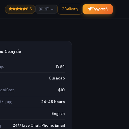
8.5
Σύνδεση
Εγγραφή
🇬🇷
EL
α Στοιχεία
ης
1994
Curacao
Κατάθεση
$10
άληψης
24-48 hours
English
η
24/7 Live Chat, Phone, Email