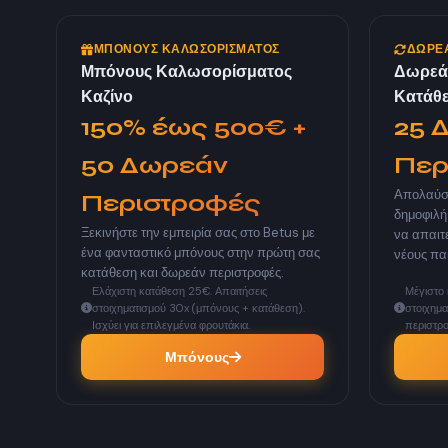
ΜΠΌΝΟΥΣ ΚΑΛΩΣΟΡΊΣΜΑΤΟΣ
ΔΩΡΕΆ
Μπόνους Καλωσορίσματος
Δωρεάν
Καζίνο
Κατάθ
150% έως 500€ +
25 
50 Δωρεάν
Περ
Απολαύστ
Περιστροφές
δημοφιλή
Ξεκινήστε την εμπειρία σας στο Betus με
να απαιτε
ένα φανταστικό μπόνους στην πρώτη σας
νέους παί
κατάθεση και δωρεάν περιστροφές.
Ελάχιστη κατάθεση 25€. Απαιτήσεις
Μέγιστο 
στοιχηματισμού 30x (μπόνους + κατάθεση).
στοιχημ
Ισχύει για επιλεγμένα φρουτάκια.
περιστρο
Μπόνους