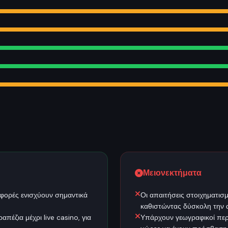
Μειονεκτήματα
φορές ενισχύουν σημαντικά
Οι απαιτήσεις στοιχηματισμ
καθιστώντας δύσκολη την 
απέζια μέχρι live casino, για
Υπάρχουν γεωγραφικοί περ