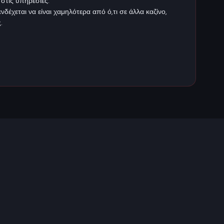
στις υπηρεσίες.
δέχεται να είναι χαμηλότερα από ό,τι σε άλλα καζίνο,
.