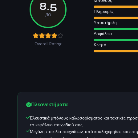
Μπόνους
8.5
Πληρωμές
/10
Υποστήριξη
Ασφάλεια
Overall Rating
Κινητό
Πλεονεκτήματα
Ελκυστικά μπόνους καλωσορίσματος και τακτικές προσ
το κεφάλαιο παιχνιδιού σας.
Μεγάλη ποικιλία παιχνιδιών, από κουλοχέρηδες και επιτρ