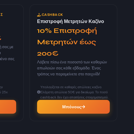
ΗΣ
CASHBACK
Επιστροφή Μετρητών Καζίνο
10% Επιστροφή
€
Μετρητών έως
ή σας με
200€
α
μένα σας
Λάβετε πίσω ένα ποσοστό των καθαρών
απωλειών σας κάθε εβδομάδα. Ένας
τρόπος να παραμείνετε στο παιχνίδι!
ην
Υπολογίζεται σε καθαρές απώλειες καζίνο.
ύ 25x
Ελάχιστη απώλεια 50€ για δικαίωμα. Το ποσό
cashback δεν έχει απαιτήσεις στοιχηματισμού.
Μπόνους