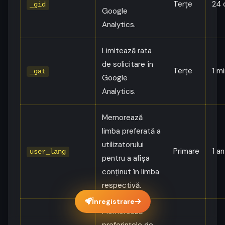
Terțe
24 
_gid
Google
Analytics.
Limitează rata
de solicitare în
Terțe
1 m
_gat
Google
Analytics.
Memorează
limba preferată a
utilizatorului
Primare
1 an
user_lang
pentru a afișa
conținut în limba
respectivă.
Înregistrare
Memorează