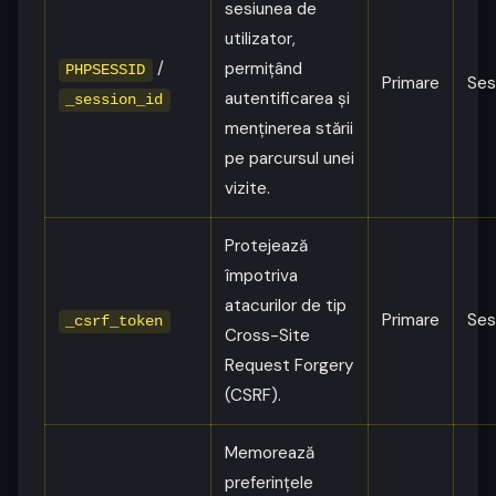
sesiunea de
utilizator,
/
permițând
PHPSESSID
Primare
Ses
autentificarea și
_session_id
menținerea stării
pe parcursul unei
vizite.
Protejează
împotriva
atacurilor de tip
Primare
Ses
_csrf_token
Cross-Site
Request Forgery
(CSRF).
Memorează
preferințele