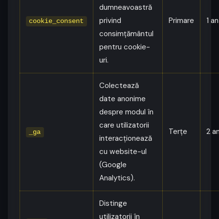
dumneavoastră
privind
Primare
1 an
cookie_consent
consimțământul
pentru cookie-
uri.
Colectează
date anonime
despre modul în
care utilizatorii
Terțe
2 an
_ga
interacționează
cu website-ul
(Google
Analytics).
Distinge
utilizatorii în