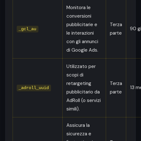
Monitora le
conversioni
pubblicitarie e
Terza
90 gi
_gcl_au
le interazioni
parte
con gli annunci
di Google Ads.
Utilizzato per
scopi di
retargeting
Terza
13 m
_adroll_uuid
pubblicitario da
parte
AdRoll (o servizi
simili).
Assicura la
sicurezza e