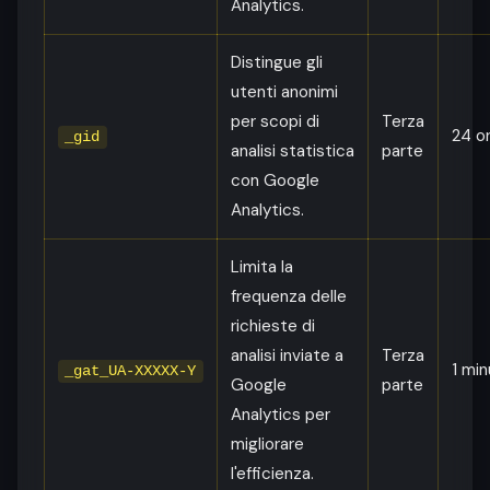
Analytics.
Distingue gli
utenti anonimi
per scopi di
Terza
24 o
_gid
analisi statistica
parte
con Google
Analytics.
Limita la
frequenza delle
richieste di
analisi inviate a
Terza
1 mi
_gat_UA-XXXXX-Y
Google
parte
Analytics per
migliorare
l'efficienza.