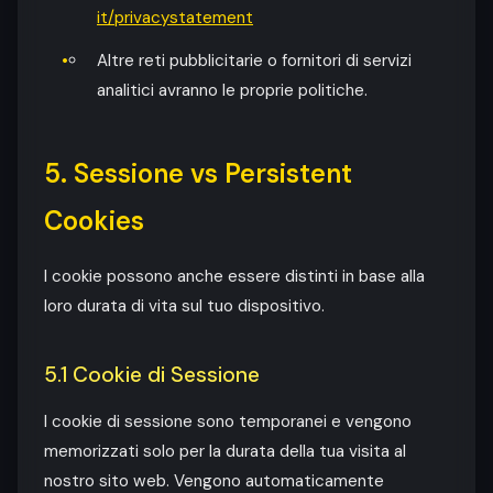
it/privacystatement
Altre reti pubblicitarie o fornitori di servizi
analitici avranno le proprie politiche.
5. Sessione vs Persistent
Cookies
I cookie possono anche essere distinti in base alla
loro durata di vita sul tuo dispositivo.
5.1 Cookie di Sessione
I cookie di sessione sono temporanei e vengono
memorizzati solo per la durata della tua visita al
nostro sito web. Vengono automaticamente