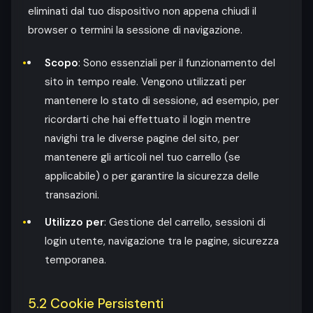
eliminati dal tuo dispositivo non appena chiudi il
browser o termini la sessione di navigazione.
Scopo
: Sono essenziali per il funzionamento del
sito in tempo reale. Vengono utilizzati per
mantenere lo stato di sessione, ad esempio, per
ricordarti che hai effettuato il login mentre
navighi tra le diverse pagine del sito, per
mantenere gli articoli nel tuo carrello (se
applicabile) o per garantire la sicurezza delle
transazioni.
Utilizzo per
: Gestione del carrello, sessioni di
login utente, navigazione tra le pagine, sicurezza
temporanea.
5.2 Cookie Persistenti