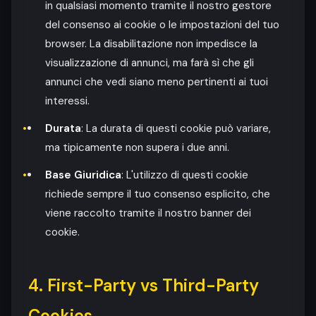
in qualsiasi momento tramite il nostro gestore
del consenso ai cookie o le impostazioni del tuo
browser. La disabilitazione non impedisce la
visualizzazione di annunci, ma farà sì che gli
annunci che vedi siano meno pertinenti ai tuoi
interessi.
Durata
: La durata di questi cookie può variare,
ma tipicamente non supera i due anni.
Base Giuridica
: L'utilizzo di questi cookie
richiede sempre il tuo consenso esplicito, che
viene raccolto tramite il nostro banner dei
cookie.
4. First-Party vs Third-Party
Cookies