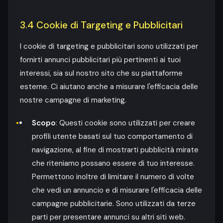
3.4 Cookie di Targeting e Pubblicitari
I cookie di targeting e pubblicitari sono utilizzati per
fornirti annunci pubblicitari più pertinenti ai tuoi
interessi, sia sul nostro sito che su piattaforme
esterne. Ci aiutano anche a misurare l'efficacia delle
nostre campagne di marketing.
Scopo
: Questi cookie sono utilizzati per creare
profili utente basati sul tuo comportamento di
navigazione, al fine di mostrarti pubblicità mirate
che riteniamo possano essere di tuo interesse.
Permettono inoltre di limitare il numero di volte
che vedi un annuncio e di misurare l'efficacia delle
campagne pubblicitarie. Sono utilizzati da terze
parti per presentare annunci su altri siti web.