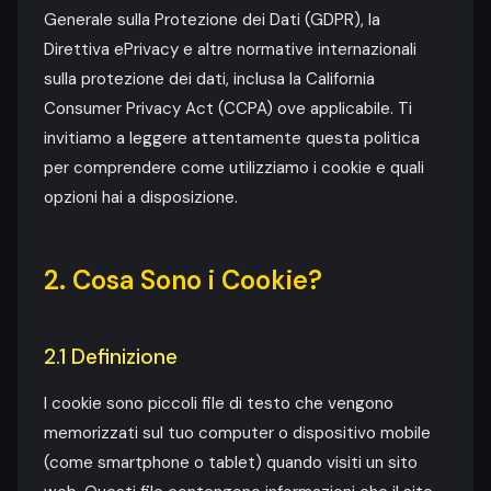
Generale sulla Protezione dei Dati (GDPR), la
Direttiva ePrivacy e altre normative internazionali
sulla protezione dei dati, inclusa la California
Consumer Privacy Act (CCPA) ove applicabile. Ti
invitiamo a leggere attentamente questa politica
per comprendere come utilizziamo i cookie e quali
opzioni hai a disposizione.
2. Cosa Sono i Cookie?
2.1 Definizione
I cookie sono piccoli file di testo che vengono
memorizzati sul tuo computer o dispositivo mobile
(come smartphone o tablet) quando visiti un sito