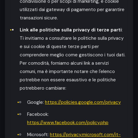
condivisione o per scopi di marketing, e cookie
utilizzati dai gateway di pagamento per garantire
transazioni sicure.
Link alle politiche sulla privacy di terze parti
:
Ti invitiamo a consultare le politiche sulla privacy
e sui cookie di queste terze parti per
comprendere meglio come gestiscono i tuoi dati.
Per comodità, forniamo alcuni link a servizi
comuni, ma è importante notare che l'elenco
potrebbe non essere esaustivo e le politiche
potrebbero cambiare:
Google:
https://policies.google.com/privacy
Facebook:
https://www.facebook.com/policy.php
Microsoft:
https://privacy.microsoft.com/it-