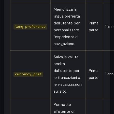
Memorizza la
lingua preferita
dell'utente per
Prima
1 ann
lang_preference
personalizzare
parte
l'esperienza di
navigazione.
Salva la valuta
scelta
dall'utente per
Prima
1 ann
currency_pref
le transazioni e
parte
le visualizzazioni
sul sito.
Permette
all'utente di