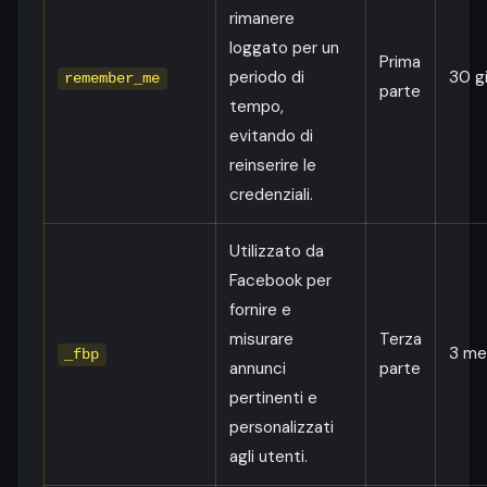
rimanere
loggato per un
Prima
periodo di
30 gi
remember_me
parte
tempo,
evitando di
reinserire le
credenziali.
Utilizzato da
Facebook per
fornire e
misurare
Terza
3 me
_fbp
annunci
parte
pertinenti e
personalizzati
agli utenti.