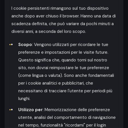
I cookie persistenti rimangono sul tuo dispositivo
anche dopo aver chiuso il browser. Hanno una data di
scadenza definita, che può variare da pochi minuti a
diversi anni, a seconda del loro scopo.
Scopo
: Vengono utilizzati per ricordare le tue
preferenze e impostazioni per le visite future.
Questo significa che, quando torni sul nostro
sito, non dovrai reimpostare le tue preferenze
(come lingua o valuta). Sono anche fondamentali
per i cookie analitici e pubblicitari, che
necessitano di tracciare l'utente per periodi più
lunghi.
Utilizzo per
: Memorizzazione delle preferenze
utente, analisi del comportamento di navigazione
nel tempo, funzionalità "ricordami" per il login