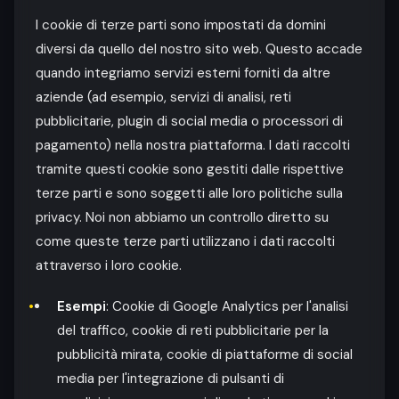
I cookie di terze parti sono impostati da domini
diversi da quello del nostro sito web. Questo accade
quando integriamo servizi esterni forniti da altre
aziende (ad esempio, servizi di analisi, reti
pubblicitarie, plugin di social media o processori di
pagamento) nella nostra piattaforma. I dati raccolti
tramite questi cookie sono gestiti dalle rispettive
terze parti e sono soggetti alle loro politiche sulla
privacy. Noi non abbiamo un controllo diretto su
come queste terze parti utilizzano i dati raccolti
attraverso i loro cookie.
Esempi
: Cookie di Google Analytics per l'analisi
del traffico, cookie di reti pubblicitarie per la
pubblicità mirata, cookie di piattaforme di social
media per l'integrazione di pulsanti di