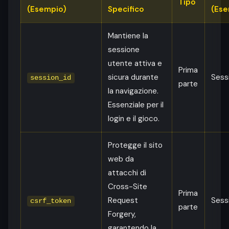
Tipo
(Esempio)
Specifico
(Ese
Mantiene la
sessione
utente attiva e
Prima
sicura durante
Sess
session_id
parte
la navigazione.
Essenziale per il
login e il gioco.
Protegge il sito
web da
attacchi di
Cross-Site
Prima
Request
Sess
csrf_token
parte
Forgery,
garantendo la