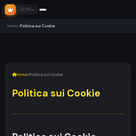
🇮🇹
IT
Home
Politica sui Cookie
Home
Politica sui Cookie
Politica sui Cookie