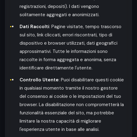
registrazioni, depositi). I dati vengono
solitamente aggregati e anonimizzati.
Dati Raccolti
: Pagine visitate, tempo trascorso
sul sito, link cliccati, errori riscontrati, tipo di
dispositivo e browser utilizzati, dati geografici
approssimativi. Tutte le informazioni sono
raccolte in forma aggregata e anonima, senza
identificare direttamente l'utente.
Controllo Utente
: Puoi disabilitare questi cookie
in qualsiasi momento tramite il nostro gestore
del consenso ai cookie o le impostazioni del tuo
browser. La disabilitazione non comprometterà la
funzionalità essenziale del sito, ma potrebbe
limitare la nostra capacità di migliorare
l'esperienza utente in base alle analisi.