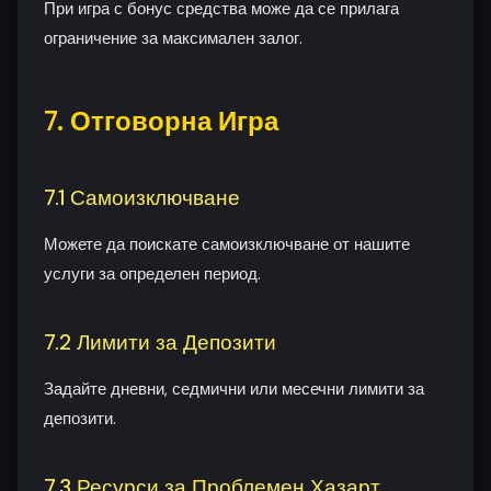
При игра с бонус средства може да се прилага
ограничение за максимален залог.
7. Отговорна Игра
7.1 Самоизключване
Можете да поискате самоизключване от нашите
услуги за определен период.
7.2 Лимити за Депозити
Задайте дневни, седмични или месечни лимити за
депозити.
7.3 Ресурси за Проблемен Хазарт