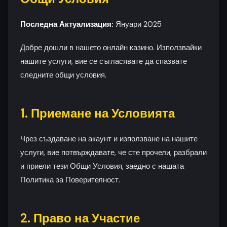
Последна Актуализация:
Януари 2025
Добре дошли в нашето онлайн казино. Използвайки
нашите услуги, вие се съгласявате да спазвате
следните общи условия.
1. Приемане на Условията
Чрез създаване на акаунт и използване на нашите
услуги, вие потвърждавате, че сте прочели, разбрали
и приели тези Общи Условия, заедно с нашата
Политика за Поверителност.
2. Право на Участие