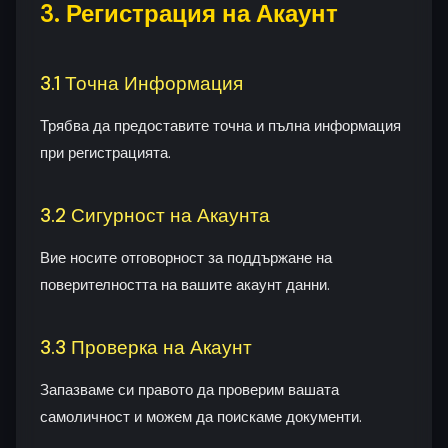
3. Регистрация на Акаунт
3.1 Точна Информация
Трябва да предоставите точна и пълна информация
при регистрацията.
3.2 Сигурност на Акаунта
Вие носите отговорност за поддържане на
поверителността на вашите акаунт данни.
3.3 Проверка на Акаунт
Запазваме си правото да проверим вашата
самоличност и можем да поискаме документи.