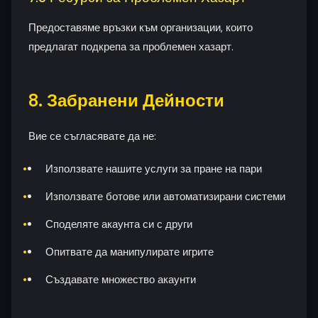
Предоставяме връзки към организации, които
предлагат подкрепа за проблемен хазарт.
8. Забранени Дейности
Вие се съгласявате да не:
Използвате нашите услуги за пране на пари
Използвате ботове или автоматизирани системи
Споделяте акаунта си с други
Опитвате да манипулирате игрите
Създавате множество акаунти