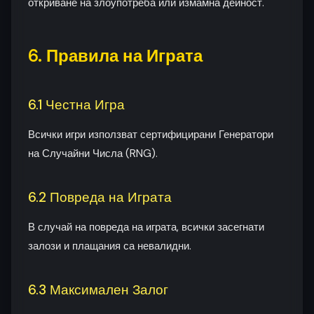
откриване на злоупотреба или измамна дейност.
6. Правила на Играта
6.1 Честна Игра
Всички игри използват сертифицирани Генератори
на Случайни Числа (RNG).
6.2 Повреда на Играта
В случай на повреда на играта, всички засегнати
залози и плащания са невалидни.
6.3 Максимален Залог