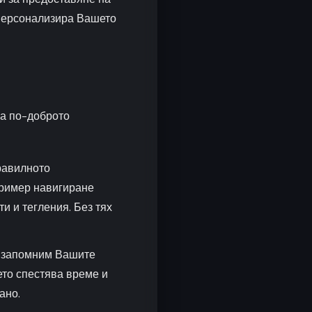
 персонализира Вашето
за по-доброто
равилното
пример навигиране
и и тегления. Без тях
а запомним Вашите
ето спестява време и
ано.