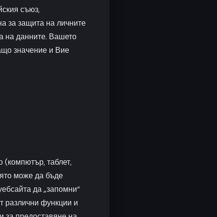
ския съюз,
на за защита на личните
а на данните. Вашето
ващо значение и Вие
 (компютър, таблет,
ято може да бъде
 уебсайта да „запомни“
т различни функции и
 и за предоставяне на