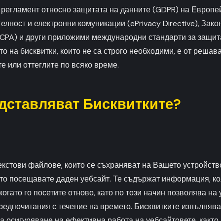
регламент относно защитата на данните (GDPR) на Европей
елност и електронни комуникации (ePrivacy Directive), Зако
CPA) и други приложими международни стандарти за защит
то на бисквитки, които не са строго необходими, е от реша
те или оттеглите по всяко време.
едставляват Бисквитките?
екстови файлове, които се съхраняват на Вашето устройство
ато посещавате даден уебсайт. Те съдържат информация, ко
когато го посетите отново, като по този начин позволява на
редпочитания с течение на времето. Бисквитките изпълнява
а осигуряване на ефективна работа на уебсайтовете, както