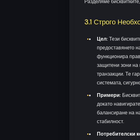
Разделяме бисквитките,
3.1 Строго Необх
Цел:
Тези бисквит
предоставянето на
функционира прави
защитени зони на
транзакции. Те га
системата, сигурн
Примери:
Бисквит
докато навигирате
балансиране на на
стабилност.
Потребителски к