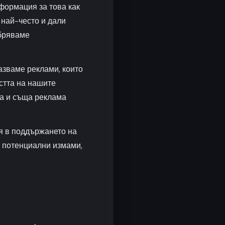
формация за това как
 най-често и дали
обряваме
азваме реклами, които
стта на нашите
на и съща реклама
я в поддържането на
т потенциални измами,