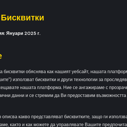
 Бисквитки
я: Януари 2025 г.
е
а бисквитки обяснява как нашият уебсайт, нашата платфор
нашите") използват бисквитки и други технологии за проследя
сещавате нашата платформа. Ние се ангажираме с прозрачн
ични данни и се стремим да Ви предоставим възможността 
 описва какво представляват бисквитките, защо ги използв
гаме, както и как можете да управлявате Вашите предпочита