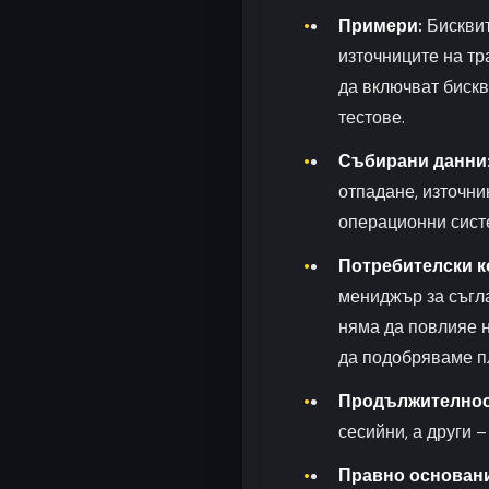
Примери:
Бисквит
източниците на тр
да включват бискв
тестове.
Събирани данни
отпадане, източни
операционни сист
Потребителски к
мениджър за съгла
няма да повлияе н
да подобряваме п
Продължителнос
сесийни, а други –
Правно основани