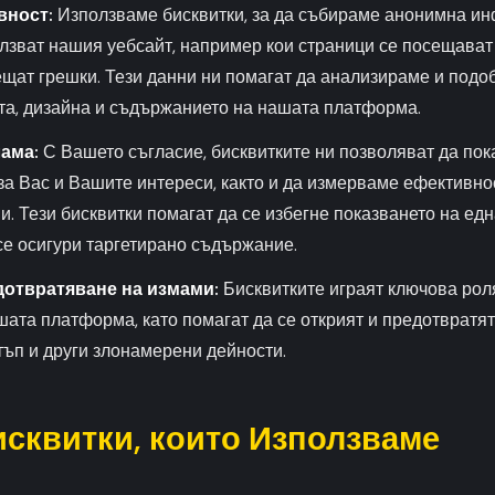
вност:
Използваме бисквитки, за да събираме анонимна ин
лзват нашия уебсайт, например кои страници се посещават
ещат грешки. Тези данни ни помагат да анализираме и под
та, дизайна и съдържанието на нашата платформа.
лама:
С Вашето съгласие, бисквитките ни позволяват да пок
а Вас и Вашите интереси, както и да измерваме ефективно
. Тези бисквитки помагат да се избегне показването на ед
се осигури таргетирано съдържание.
дотвратяване на измами:
Бисквитките играят ключова рол
шата платформа, като помагат да се открият и предотвратя
ъп и други злонамерени дейности.
исквитки, които Използваме