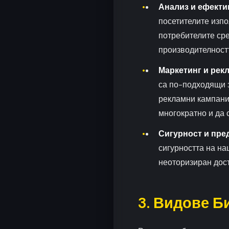
Анализ и ефекти
посетителите изпо
потребителите ср
производителност
Маркетинг и рек
са по-подходящи з
рекламни кампании
многократно и да 
Сигурност и пре
сигурността на на
неоторизиран дост
3. Видове Б