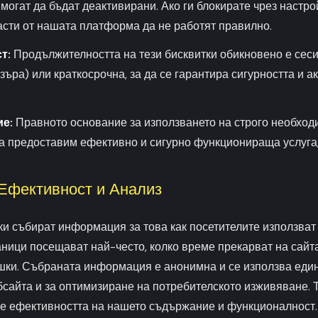
 могат да бъдат деактивирани. Ако ги блокирате чрез настро
асти от нашата платформа да не работят правилно.
т:
Продължителността на тези бисквитки обикновено е сеси
зъра) или краткосрочна, за да се гарантира сигурността и а
е:
Правното основание за използването на строго необход
а предоставим ефективно и сигурно функционираща услуга, 
 Ефективност и Анализ
ки събират информация за това как посетителите използват
ници посещават най-често, колко време прекарват на сайт
шки. Събраната информация е анонимна и се използва еди
бсайта и за оптимизиране на потребителското изживяване. 
е ефективността на нашето съдържание и функционалност.