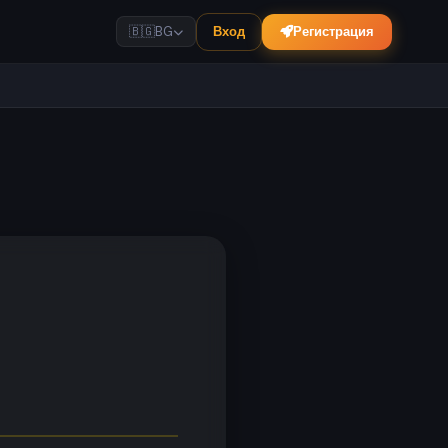
Вход
Регистрация
🇧🇬
BG