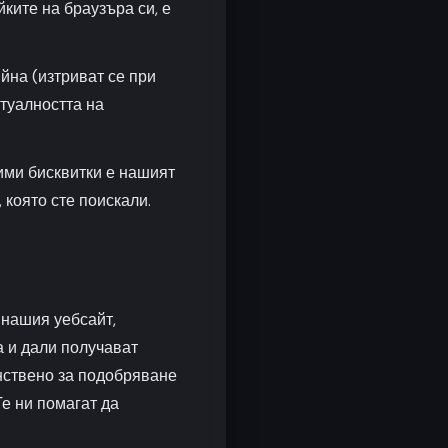
йките на браузъра си, е
йна (изтриват се при
ктуалността на
ими бисквитки е нашият
която сте поискали.
 нашия уебсайт,
а и дали получават
нствено за подобряване
Те ни помагат да