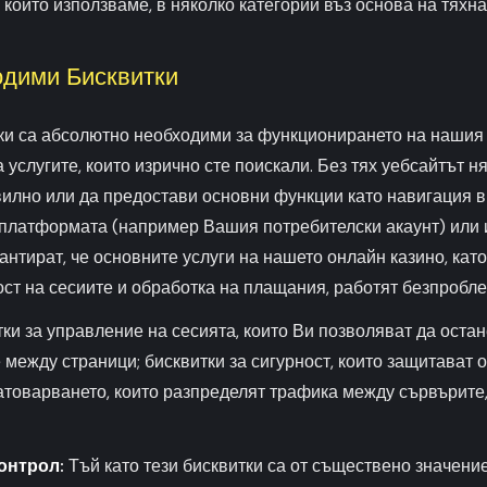
 които използваме, в няколко категории въз основа на тяхна
одими Бисквитки
ки са абсолютно необходими за функционирането на нашия 
 услугите, които изрично сте поискали. Без тях уебсайтът н
лно или да предостави основни функции като навигация в 
 платформата (например Вашия потребителски акаунт) или
рантират, че основните услуги на нашето онлайн казино, кат
ост на сесиите и обработка на плащания, работят безпробл
ки за управление на сесията, които Ви позволяват да остан
 между страници; бисквитки за сигурност, които защитават о
товарването, които разпределят трафика между сървърите, 
онтрол:
Тъй като тези бисквитки са от съществено значени