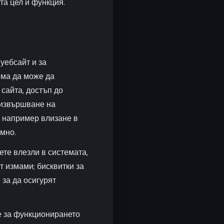
та цел и функция.
уебсайт и за
яма да може да
сайта, достъп до
 извършване на
о например влизане в
емно.
ете влезли в системата,
т измами; бисквитки за
за да осигурят
е за функционирането