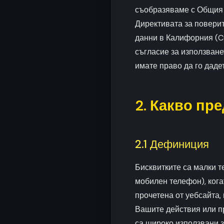
съобразяваме с Общия 
Директивата за поверит
данни в Калифорния (C
съгласие за използване
имате право да го даде
2. Какво пр
2.1 Дефиниция
Бисквитките са малки т
мобилен телефон), ког
прочетена от уебсайта, 
Вашите действия или п
са широко използвани з