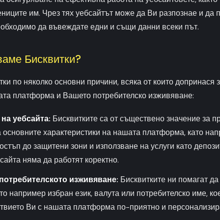
ниците им. Чрез тях уебсайтът може да Ви разпознае и да
еобходимо да въвеждате едни и същи данни всеки път.
ваме Бисквитки?
ки по няколко основни причини, всяка от които допринася 
та платформа и Вашето потребителско изживяване:
на уебсайта:
Бисквитките са от съществено значение за п
 основните характеристики на нашата платформа, като на
остъп до защитени зони и използване на услуги като депозит
бсайта няма да работят коректно.
потребителското изживяване:
Бисквитките ни помагат д
то например избран език, валута или потребителско име, ко
твието Ви с нашата платформа по-приятно и персонализир