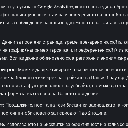
ки от услуги като Google Analytics, които проследяват броя
афик, навигационните пътища и поведението на потребители
итки за наблюдение на производителността на сайта и за п
:
Данни за посетени страници, време, прекарано на сайта, к
к на трафик (например търсачка или референтен сайт), изп
еми. Всички данни обикновено са агрегирани и анонимизира
онтрол:
Можете да деактивирате тези бисквитки по всяко 
сие за бисквитки или чрез настройките на Вашия браузър.
а основната функционалност на уебсайта, но може да огра
латформата въз основа на Вашето поведение.
т:
Продължителността на тези бисквитки варира, като някои
 постоянни, обикновено за период от 1 до 2 години.
е:
Използването на бисквитки за ефективност и анализ се 