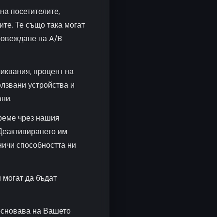
 на посетителите,
те. Те също така могат
ровеждане на A/B
ликвания, процент на
олзвани устройства и
ни.
време чрез нашия
 Деактивирането им
ничи способността ни
 могат да бъдат
основава на Вашето